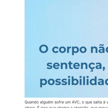
Quando alguém sofre um AVC, o que salta à vis
altera. É isso que chama a atenção, que prov