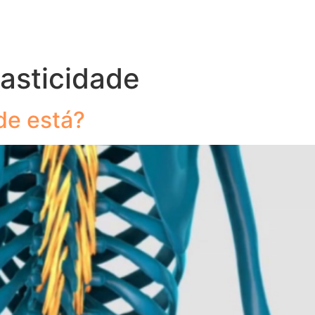
asticidade
nde está?