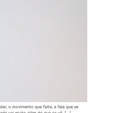
dar, o movimento que falta, a fala que se
dade vai muito além do que se vê. […]