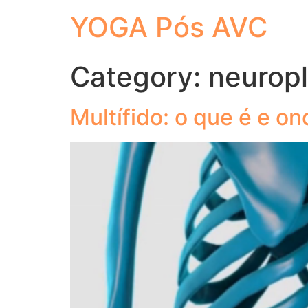
YOGA Pós AVC
Category:
neuropl
Multífido: o que é e o