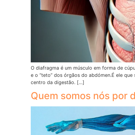
O diafragma é um músculo em forma de cúpula
e o “teto” dos órgãos do abdómen.É ele que 
centro da digestão. […]
Quem somos nós por d