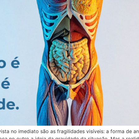
ta no imediato são as fragilidades visíveis: a forma de an
oca no outro a ideia da gravidade da situação. Mas a reali