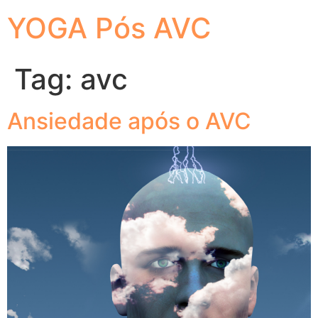
YOGA Pós AVC
Tag:
avc
Ansiedade após o AVC