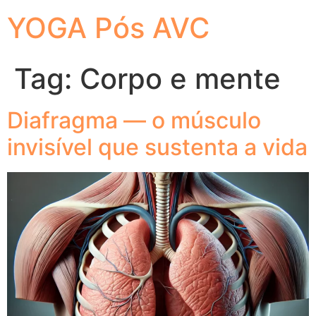
YOGA Pós AVC
Tag:
Corpo e mente
Diafragma — o músculo
invisível que sustenta a vida