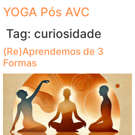
YOGA Pós AVC
Tag:
curiosidade
(Re)Aprendemos de 3
Formas