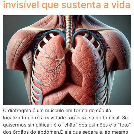
invisível que sustenta a vida
O diafragma é um músculo em forma de cúpula
localizado entre a cavidade torácica e a abdominal. Se
quisermos simplificar: é o “chão” dos pulmões e o “teto”
dos órgãos do abdómen.É ele que separa e, ao mesmo