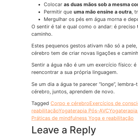
Colocar
as duas mãos sob a mesma co
Permitir que
uma mão ensine a outra
, 
Mergulhar os pés em água morna e depoi
O sentir é tal e qual como o andar: é preciso
caminho.
Estes pequenos gestos ativam não só a pele
cérebro tem de criar novas ligações e caminh
Sentir a água não é um um exercício físico: é
reencontrar a sua própria linguagem.
Se um dia a água te parecer “longe”, lembra
cérebro, juntos, aprendem de novo.
Tagged
Corpo e cérebro
Exercícios de consci
reabilitação
Yogaterapia Pós-AVC
Yogaterapia
Práticas de mindfulness Yoga e reabilitação
Leave a Reply