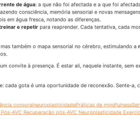
rrente de água
: a que não foi afectada e a que foi afectad
trazendo consciência, memória sensorial e novas mensagens
s em água fresca, notando as diferenças.
treinar e repetir
para reaprender. Cada tentativa, cada m
, mas também o mapa sensorial no cérebro, estimulando a
os.
 um convite à presença. É estar ali, naquele instante, sem
-te: cada gota é uma oportunidade de reconexão. Sente-a, 
ência corporal
neuroplasticidade
Práticas de mindfulness
Sen
 Pós-AVC Recuperação pós-AVC Neuroplasticidade Exercíci