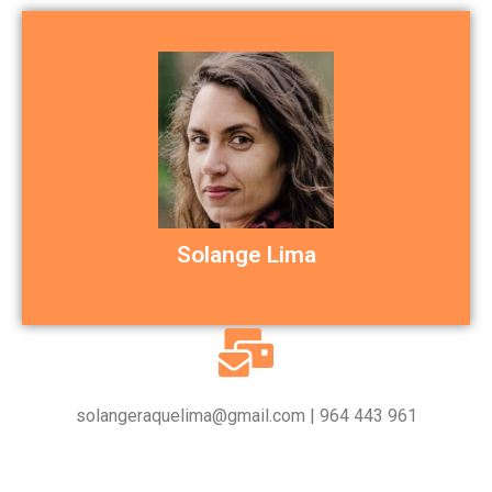
papel crucial neste projecto.
Professionals UK desde 2022, desempenha um
Teacher/Trainer Pro pela Yoga Alliance
Yoga desde 2001 e com o título de Sénior Yoga
Psicólogos Portugueses desde 2010. Praticante de
certificada e Membro Efectivo da Ordem dos
Neuropsicologia e Educação, é formadora
Com formação em Psicologia Clínica,
Solange Lima
Psicóloga e Yogaterapeuta
solangeraquelima@gmail.com | 964 443 961